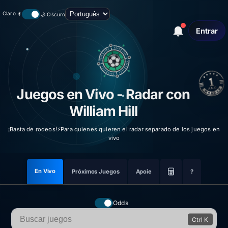
Claro ☀️
🌙 Oscuro
Entrar
Juegos en Vivo - Radar con
William Hill
¡Basta de rodeos!⚡Para quienes quieren el radar separado de los juegos en
vivo
En Vivo
Próximos Juegos
Apoie
?
Calculadora
Odds
Ctrl K