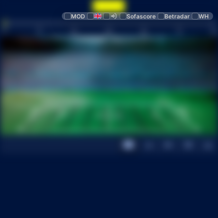
MOD
Sofascore
Betradar
WH