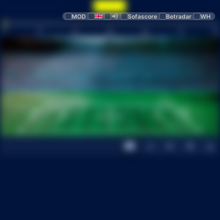
MOD
Sofascore
Betradar
WH