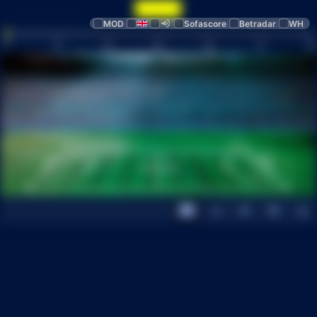
MOD
Sofascore
Betradar
WH